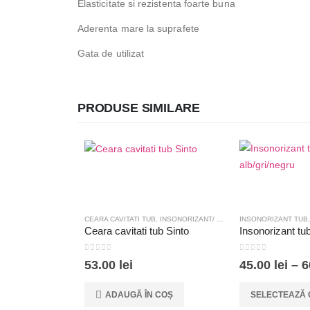
Elasticitate si rezistenta foarte buna
Aderenta mare la suprafete
Gata de utilizat
PRODUSE SIMILARE
CEARA CAVITATI TUB
,
INSONORIZANT/ CEARA
INSONORIZANT TUB
Ceara cavitati tub Sinto
0
out of 5
0
out of 5
53.00
lei
45.00
lei
–
6
Acest produs are mai multe variații. Opțiunile pot fi alese în pagina produsului.
ADAUGĂ ÎN COȘ
SELECTEAZĂ 