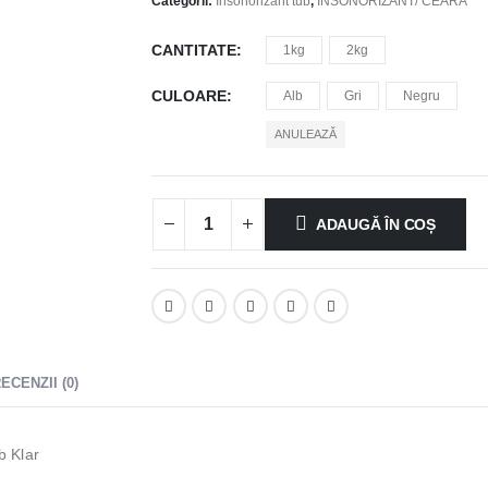
la
Categorii:
Insonorizant tub
,
INSONORIZANT/ CEARA
53.00 lei
CANTITATE
1kg
2kg
CULOARE
Alb
Gri
Negru
ANULEAZĂ
ADAUGĂ ÎN COȘ
ECENZII (0)
b Klar