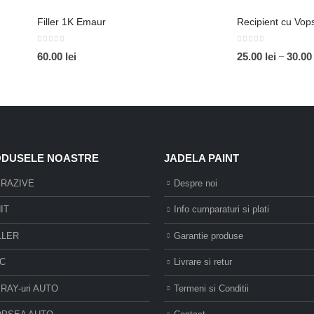
până
la
Filler 1K Emaur
20.00 lei
0
out of 5
0
out of 5
–
60.00
lei
25.00
lei
30.0
DUSELE NOASTRE
JADELA PAINT
RAZIVE
Despre noi
IT
Info cumparaturi si plati
LLER
Garantie produse
C
Livrare si retur
RAY-uri AUTO
Termeni si Conditii