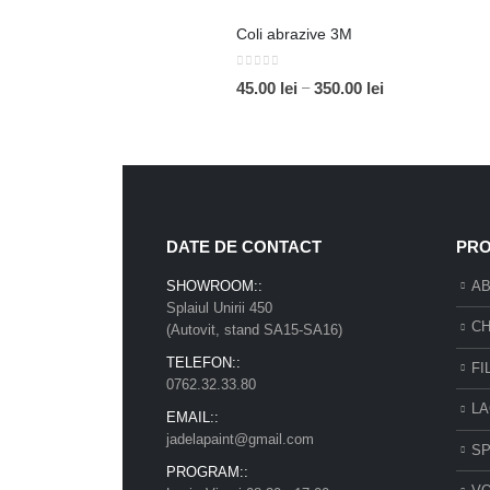
până
de
la
Coli abrazive 3M
prețuri:
35.00 lei
2.00 lei
0
out of 5
Interval
–
45.00
lei
350.00
lei
până
de
la
prețuri:
20.00 lei
45.00 lei
până
la
350.00 lei
DATE DE CONTACT
PRO
SHOWROOM::
AB
Splaiul Unirii 450
CH
(Autovit, stand SA15-SA16)
TELEFON::
FI
0762.32.33.80
LA
EMAIL::
jadelapaint@gmail.com
SP
PROGRAM::