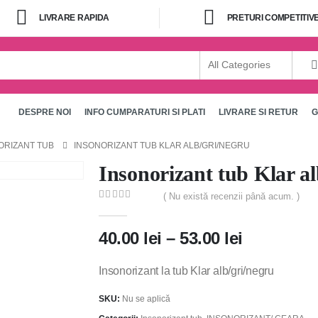
LIVRARE RAPIDA
PRETURI COMPETITIV
DESPRE NOI
INFO CUMPARATURI SI PLATI
LIVRARE SI RETUR
G
ORIZANT TUB
INSONORIZANT TUB KLAR ALB/GRI/NEGRU
Insonorizant tub Klar al
( Nu există recenzii până acum. )
0
out of 5
Interval
40.00
lei
–
53.00
lei
de
prețuri:
Insonorizant la tub Klar alb/gri/negru
40.00 lei
SKU:
Nu se aplică
până