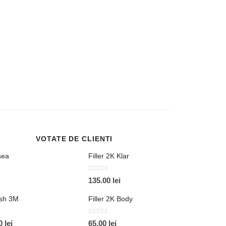
până
până
la
la
CEARA CAVITATI TU
50.00 lei
55.00 lei
Ceara cavitati 
0
out of 5
60.00
lei
ADAUGĂ ÎN
VOTATE DE CLIENTI
sea
Filler 2K Klar
0
out of 5
135.00
lei
ish 3M
Filler 2K Body
0
out of 5
Interval
00
lei
65.00
lei