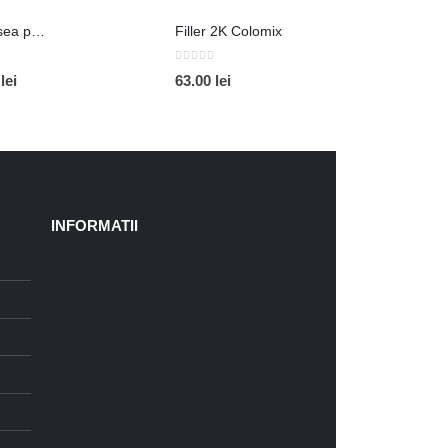
de
Recipient cu Vopsea pentru retus
Filler 2K Colomix
prețuri:
95.00 lei
0
out of 5
Interval
0
lei
63.00
lei
până
de
la
prețuri:
105.00 lei
25.00 lei
până
la
30.00 lei
INFORMATII