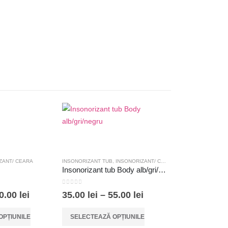
ZANT/ CEARA
INSONORIZANT TUB
,
INSONORIZANT/ CEARA
Insonorizant tub Body alb/gri/negru
0
out of 5
Interval
Interval
0.00
lei
35.00
lei
–
55.00
lei
de
de
Acest produs are mai multe variații. Opțiunile pot fi alese în pagina produsului.
prețuri:
prețuri:
OPȚIUNILE
SELECTEAZĂ OPȚIUNILE
20.00 lei
35.00 lei