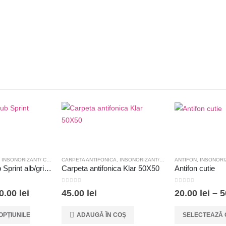
,
INSONORIZANT/ CEARA
CARPETA ANTIFONICA
,
INSONORIZANT/ CEARA
ANTIFON
,
INSONORI
Insonorizant tub Sprint alb/gri/negru
Carpeta antifonica Klar 50X50
Antifon cutie
0
out of 5
0
out of 5
Interval
0.00
lei
45.00
lei
20.00
lei
–
5
de
Acest produs are mai multe variații. Opțiunile pot fi alese în pagina produsului.
prețuri:
OPȚIUNILE
ADAUGĂ ÎN COȘ
SELECTEAZĂ 
45.00 lei