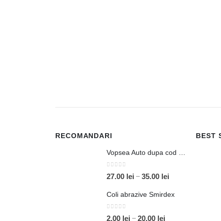
RECOMANDARI
BEST 
Vopsea Auto dupa cod Debeer
0
out of 5
Interval
–
27.00
lei
35.00
lei
de
Coli abrazive Smirdex
prețuri:
27.00 lei
0
out of 5
Interval
–
2.00
lei
20.00
lei