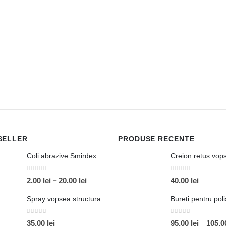
până
la
60.00 lei
SELLER
PRODUSE RECENTE
Coli abrazive Smirdex
Creion retus vop
0
out of 5
0
out of 5
Interval
–
2.00
lei
20.00
lei
40.00
lei
de
Spray vopsea structurata Novol
Bureti pentru pol
prețuri:
2.00 lei
0
out of 5
0
out of 5
–
35.00
lei
95.00
lei
105.