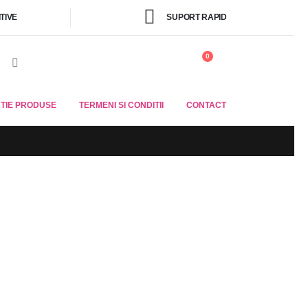
TIVE
SUPORT RAPID
SUNA ACUM
0
0762.32.33.80
TIE PRODUSE
TERMENI SI CONDITII
CONTACT