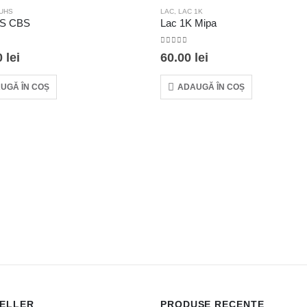
 UHS
LAC
,
LAC 1K
HS CBS
Lac 1K Mipa
 5
0
out of 5
0
lei
60.00
lei
UGĂ ÎN COȘ
ADAUGĂ ÎN COȘ
SELLER
PRODUSE RECENTE