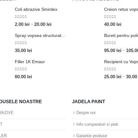
Coli abrazive Smirdex
Creion retus vop
0
out of 5
0
out of 5
Interval
–
2.00
lei
20.00
lei
40.00
lei
de
Spray vopsea structurata Novol
Bureti pentru pol
prețuri:
2.00 lei
0
out of 5
0
out of 5
–
35.00
lei
95.00
lei
105.
până
la
Filler 1K Emaur
20.00 lei
0
out of 5
0
out of 5
–
60.00
lei
25.00
lei
30.0
DUSELE NOASTRE
JADELA PAINT
RAZIVE
Despre noi
IT
Info cumparaturi si plati
LER
Garantie produse