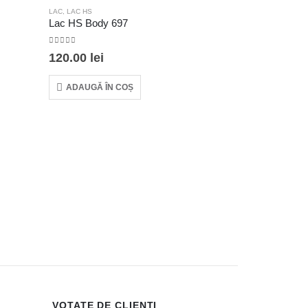
LAC
,
LAC HS
Lac HS Body 697
0
out of 5
120.00
lei
ADAUGĂ ÎN COȘ
LAC
,
LAC HS
Lac HS Croma
0
out of 5
360.00
lei
ADAUGĂ Î
VOTATE DE CLIENTI