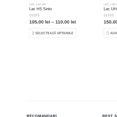
LAC
,
LAC HS
LAC
,
LAC
Lac HS Sinto
Lac U
0
out of 5
0
out of
Interval
105.00
lei
–
110.00
lei
150.0
de
Acest produs are mai multe variații. Opțiunile pot fi alese în pagina produsului.
prețuri:
SELECTEAZĂ OPȚIUNILE
ADA
105.00 lei
până
la
110.00 lei
RECOMANDARI
BEST 