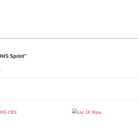
 UHS Sprint”
.