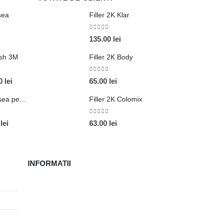
sea
Filler 2K Klar
0
out of 5
135.00
lei
ish 3M
Filler 2K Body
0
out of 5
Interval
00
lei
65.00
lei
de
Recipient cu Vopsea pentru retus
Filler 2K Colomix
prețuri:
95.00 lei
0
out of 5
Interval
0
lei
63.00
lei
până
de
la
prețuri:
105.00 lei
25.00 lei
INFORMATII
până
la
30.00 lei