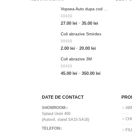
Vopsea Auto dupa cod Debeer
0
out of 5
Interval
–
27.00
lei
35.00
lei
de
Coli abrazive Smirdex
prețuri:
27.00 lei
0
out of 5
Interval
–
2.00
lei
20.00
lei
până
de
la
Coli abrazive 3M
prețuri:
35.00 lei
2.00 lei
0
out of 5
Interval
–
45.00
lei
350.00
lei
până
de
la
prețuri:
20.00 lei
45.00 lei
DATE DE CONTACT
PRO
până
SHOWROOM::
la
AB
Splaiul Unirii 450
350.00 lei
CH
(Autovit, stand SA15-SA16)
TELEFON::
FIL