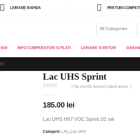
LIVRARE RAPIDA
PRETURI COMPETI
 NOI
INFO CUMPARATURI SI PLATI
LIVRARE SI RETUR
GARAN
INT
Lac UHS Sprint
( Nu există recenzii până acum. )
0
out of 5
185.00
lei
Lac UHS H67 VOC Sprint 2/1 set
Categorii:
LAC
,
Lac UHS