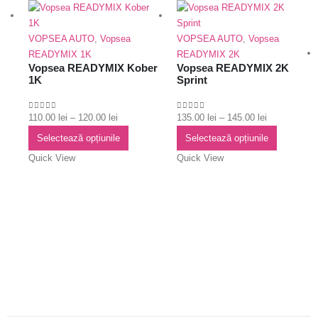
VOPSEA AUTO
,
Vopsea
VOPSEA AUTO
,
Vopsea
READYMIX 1K
READYMIX 2K
Vopsea READYMIX Kober
Vopsea READYMIX 2K
1K
Sprint
Interval
Interval
110.00
lei
–
120.00
lei
135.00
lei
–
145.00
lei
0
out of 5
0
out of 5
de
Acest
de
Acest
Selectează opțiunile
Selectează opțiunile
prețuri:
produs
prețuri:
produs
Quick View
Quick View
110.00 lei
are
135.00 lei
are
până
mai
până
mai
la
multe
la
multe
120.00 lei
variații.
145.00 lei
variații.
Opțiunile
Opțiunile
pot
pot
fi
fi
alese
alese
în
în
pagina
pagina