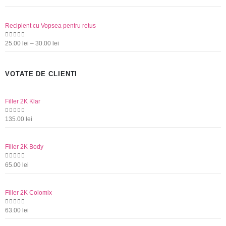
de
prețuri:
Recipient cu Vopsea pentru retus
95.00 lei
până
Interval
0
out of 5
25.00
lei
–
30.00
lei
la
de
105.00 lei
prețuri:
VOTATE DE CLIENTI
25.00 lei
până
la
Filler 2K Klar
30.00 lei
0
out of 5
135.00
lei
Filler 2K Body
0
out of 5
65.00
lei
Filler 2K Colomix
0
out of 5
63.00
lei