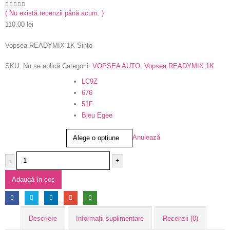
( Nu există recenzii până acum. )
0
out of 5
110.00
lei
Vopsea READYMIX 1K Sinto
SKU:
Nu se aplică
Categorii:
VOPSEA AUTO
,
Vopsea READYMIX 1K
Cod Vopsea
LC9Z
676
51F
Bleu Egee
Anulează
-
+
Adaugă în coș
Descriere
Informații suplimentare
Recenzii (0)