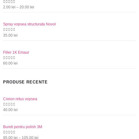
350.00 lei
Interval
0
out of 5
2.00
lei
–
20.00
lei
de
prețuri:
Spray vopsea structurata Novol
2.00 lei
până
0
out of 5
35.00
lei
la
20.00 lei
Filler 1K Emaur
0
out of 5
60.00
lei
PRODUSE RECENTE
Creion retus vopsea
0
out of 5
40.00
lei
Bureti pentru polish 3M
Interval
0
out of 5
95.00
lei
–
105.00
lei