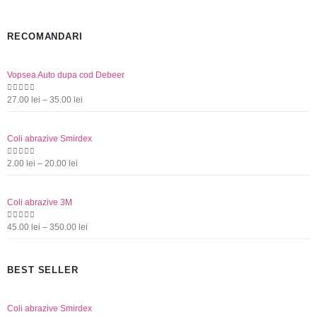
produsului.
produsului
RECOMANDARI
Vopsea Auto dupa cod Debeer
Interval
0
out of 5
27.00
lei
–
35.00
lei
de
prețuri:
Coli abrazive Smirdex
27.00 lei
până
Interval
0
out of 5
2.00
lei
–
20.00
lei
la
de
35.00 lei
prețuri:
Coli abrazive 3M
2.00 lei
până
Interval
0
out of 5
45.00
lei
–
350.00
lei
la
de
20.00 lei
prețuri:
BEST SELLER
45.00 lei
până
la
Coli abrazive Smirdex