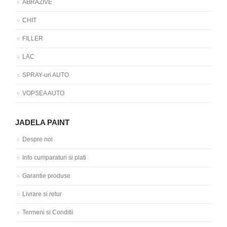
ABRAZIVE
CHIT
FILLER
LAC
SPRAY-uri AUTO
VOPSEA AUTO
JADELA PAINT
Despre noi
Info cumparaturi si plati
Garantie produse
Livrare si retur
Termeni si Conditii