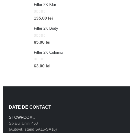
Filler 2K Klar
până
la
0
out of 5
30.00 lei
135.00
lei
Filler 2K Body
0
out of 5
65.00
lei
Filler 2K Colomix
0
out of 5
63.00
lei
DATE DE CONTACT
SHOWROOM::
Splaiul Unirii 450
(Autovit, stand SA15-SA16)