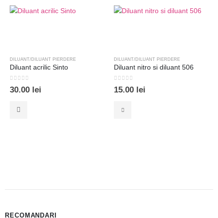
DILUANT/DILUANT PIERDERE
DILUANT/DILUANT PIERDERE
Diluant acrilic Sinto
Diluant nitro si diluant 506
0
out of 5
0
out of 5
30.00
lei
15.00
lei
Acest produs are mai multe variații. Opțiunile pot fi alese în pagina produsului.
RECOMANDARI