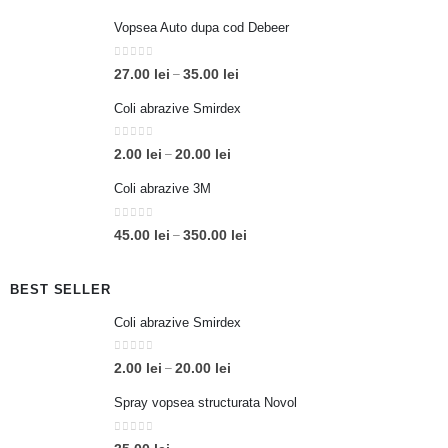
Vopsea Auto dupa cod Debeer
0
out of 5
Interval
27.00
lei
35.00
lei
–
de
Coli abrazive Smirdex
prețuri:
27.00 lei
0
out of 5
Interval
2.00
lei
20.00
lei
–
până
de
la
Coli abrazive 3M
prețuri:
35.00 lei
2.00 lei
0
out of 5
Interval
45.00
lei
350.00
lei
–
până
de
la
prețuri:
20.00 lei
BEST SELLER
45.00 lei
Coli abrazive Smirdex
până
la
0
out of 5
350.00 lei
Interval
2.00
lei
20.00
lei
–
de
Spray vopsea structurata Novol
prețuri:
2.00 lei
0
out of 5