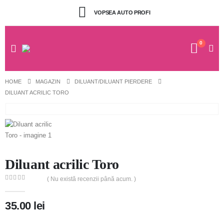
VOPSEA AUTO PROFI
0
HOME
MAGAZIN
DILUANT/DILUANT PIERDERE
DILUANT ACRILIC TORO
Diluant acrilic Toro
( Nu există recenzii până acum. )
0
out of 5
35.00
lei