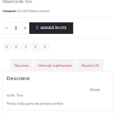
Diluant acrilic Toro
Categorie:
DILUANT/Diluant pierdere
ADAUGĂ ÎN COȘ
Descriere
Informații suplimentare
Recenzii (0)
Descriere
Diluant
acrilic Toro
Pentru toata gama de produse acrilice