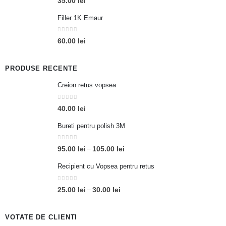
35.00
lei
până
la
Filler 1K Emaur
20.00 lei
0
out of 5
60.00
lei
PRODUSE RECENTE
Creion retus vopsea
0
out of 5
40.00
lei
Bureti pentru polish 3M
0
out of 5
Interval
95.00
lei
105.00
lei
–
de
Recipient cu Vopsea pentru retus
prețuri:
95.00 lei
0
out of 5
Interval
25.00
lei
30.00
lei
–
până
de
la
prețuri:
105.00 lei
VOTATE DE CLIENTI
25.00 lei