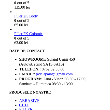
0
out of 5
135.00
lei
Filler 2K Body
0
out of 5
65.00
lei
Filler 2K Colomix
0
out of 5
63.00
lei
DATE DE CONTACT
SHOWROOM::
Splaiul Unirii 450
(Autovit, stand SA15-SA16)
TELEFON::
0762.32.33.80
EMAIL::
jadelapaint@gmail.com
PROGRAM::
Luni - Vineri 08:30 - 17:00,
Sambata - Duminica 08:30 - 13:00
PRODUSELE NOASTRE
ABRAZIVE
CHIT
FILLER