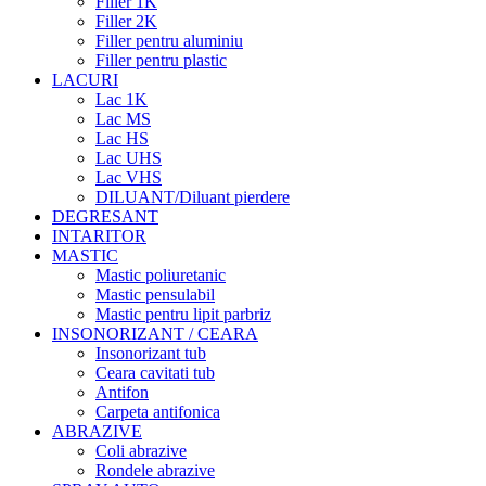
Filler 1K
Filler 2K
Filler pentru aluminiu
Filler pentru plastic
LACURI
Lac 1K
Lac MS
Lac HS
Lac UHS
Lac VHS
DILUANT/Diluant pierdere
DEGRESANT
INTARITOR
MASTIC
Mastic poliuretanic
Mastic pensulabil
Mastic pentru lipit parbriz
INSONORIZANT / CEARA
Insonorizant tub
Ceara cavitati tub
Antifon
Carpeta antifonica
ABRAZIVE
Coli abrazive
Rondele abrazive