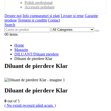
Polish profesional
Accesorii polishare
Despre noi
Info cumparaturi si plati
Livrare si retur
Garantie
produse
Termeni si conditii
Contact
Search
0
0 items
Home
Magazin
DILUANT/Diluant pierdere
Diluant de pierdere Klar
Diluant de pierdere Klar
Diluant de pierdere Klar
0
out of 5
( Nu există recenzii până acum. )