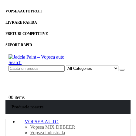
VOPSEA AUTO PROFI
LIVRARE RAPIDA
PRETURI COMPETITIVE
SUPORT RAPID
Search
SUNA ACUM
0762.32.33.80
0
0 items
Produsele noastre
VOPSEA AUTO
Vopsea MIX DEBEER
Vopsea industriala