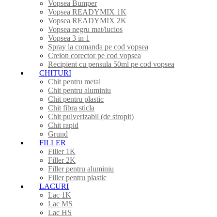
Vopsea Bumper
Vopsea READYMIX 1K
Vopsea READYMIX 2K
Vopsea negru mat/lucios
Vopsea 3 in 1
Spray la comanda pe cod vopsea
Creion corector pe cod vopsea
Recipient cu pensula 50ml pe cod vopsea
CHITURI
Chit pentru metal
Chit pentru aluminiu
Chit pentru plastic
Chit fibra sticla
Chit pulverizabil (de stropit)
Chit rapid
Grund
FILLER
Filler 1K
Filler 2K
Filler pentru aluminiu
Filler pentru plastic
LACURI
Lac 1K
Lac MS
Lac HS