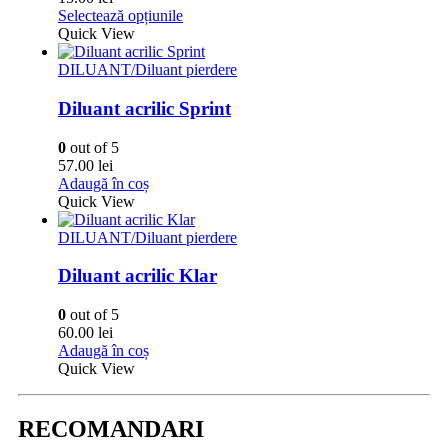
Acest
Selectează opțiunile
produs
Quick View
are
mai
DILUANT/Diluant pierdere
multe
variații.
Diluant acrilic Sprint
Opțiunile
pot
0
out of 5
fi
57.00
lei
alese
Adaugă în coș
în
Quick View
pagina
produsului.
DILUANT/Diluant pierdere
Diluant acrilic Klar
0
out of 5
60.00
lei
Adaugă în coș
Quick View
RECOMANDARI