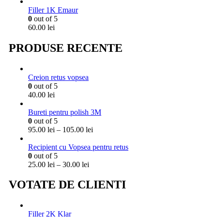
la
20.00 lei
Filler 1K Emaur
0
out of 5
60.00
lei
PRODUSE RECENTE
Creion retus vopsea
0
out of 5
40.00
lei
Bureti pentru polish 3M
0
out of 5
Interval
95.00
lei
–
105.00
lei
de
prețuri:
Recipient cu Vopsea pentru retus
95.00 lei
0
out of 5
Interval
până
25.00
lei
–
30.00
lei
de
la
prețuri:
105.00 lei
VOTATE DE CLIENTI
25.00 lei
până
la
Filler 2K Klar
30.00 lei