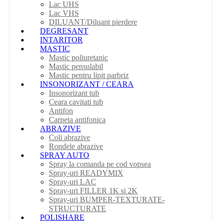
Lac UHS
Lac VHS
DILUANT/Diluant pierdere
DEGRESANT
INTARITOR
MASTIC
Mastic poliuretanic
Mastic pensulabil
Mastic pentru lipit parbriz
INSONORIZANT / CEARA
Insonorizant tub
Ceara cavitati tub
Antifon
Carpeta antifonica
ABRAZIVE
Coli abrazive
Rondele abrazive
SPRAY AUTO
Spray la comanda pe cod vopsea
Spray-uri READYMIX
Spray-uri LAC
Spray-uri FILLER 1K si 2K
Spray-uri BUMPER-TEXTURATE-
STRUCTURATE
POLISHARE