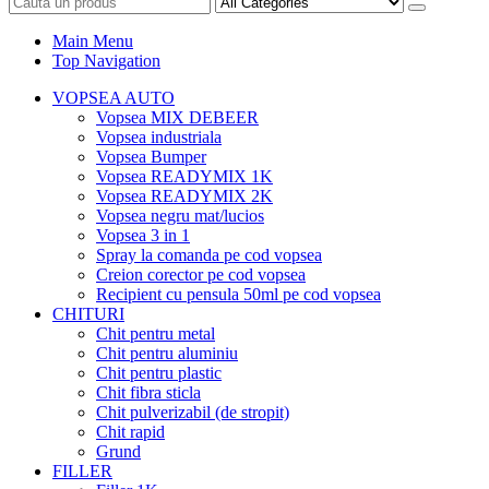
Main Menu
Top Navigation
VOPSEA AUTO
Vopsea MIX DEBEER
Vopsea industriala
Vopsea Bumper
Vopsea READYMIX 1K
Vopsea READYMIX 2K
Vopsea negru mat/lucios
Vopsea 3 in 1
Spray la comanda pe cod vopsea
Creion corector pe cod vopsea
Recipient cu pensula 50ml pe cod vopsea
CHITURI
Chit pentru metal
Chit pentru aluminiu
Chit pentru plastic
Chit fibra sticla
Chit pulverizabil (de stropit)
Chit rapid
Grund
FILLER