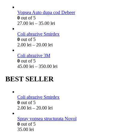
Vopsea Auto dupa cod Debeer
0
out of 5
Interval
27.00
lei
–
35.00
lei
de
prețuri:
Coli abrazive Smirdex
27.00 lei
0
out of 5
Interval
până
2.00
lei
–
20.00
lei
de
la
prețuri:
35.00 lei
Coli abrazive 3M
2.00 lei
0
out of 5
până
Interval
45.00
lei
–
350.00
lei
la
de
20.00 lei
prețuri:
BEST SELLER
45.00 lei
până
la
Coli abrazive Smirdex
350.00 lei
0
out of 5
Interval
2.00
lei
–
20.00
lei
de
prețuri:
Spray vopsea structurata Novol
2.00 lei
0
out of 5
până
35.00
lei